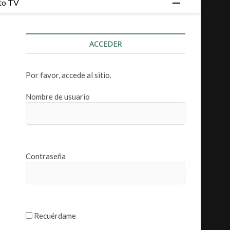
to TV
o
t
ó
ACCEDER
n
d
e
Por favor, accede al sitio.
m
e
Nombre de usuario
n
ú
Contraseña
Recuérdame