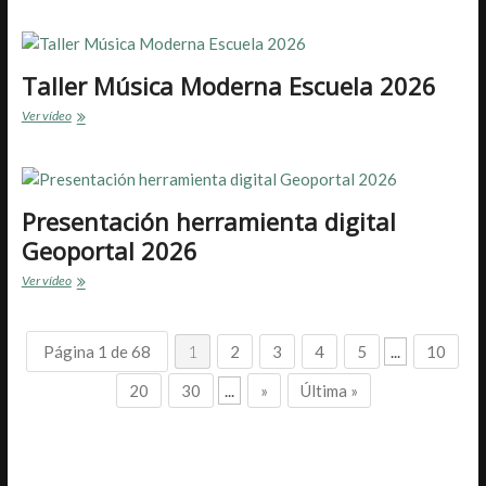
de
Dios
Carmen
2026
Taller Música Moderna Escuela 2026
Taller
Ver vídeo
Música
Moderna
Escuela
2026
Presentación herramienta digital
Geoportal 2026
Presentación
Ver vídeo
herramienta
digital
Geoportal
Página 1 de 68
1
2
3
4
5
...
10
2026
20
30
...
»
Última »