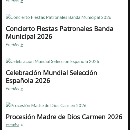
Ver vídeo
de
la
copla
2026
Concierto Fiestas Patronales Banda
Municipal 2026
Concierto
Ver vídeo
Fiestas
Patronales
Banda
Municipal
2026
Celebración Mundial Selección
Española 2026
Celebración
Ver vídeo
Mundial
Selección
Española
2026
Procesión Madre de Dios Carmen 2026
Procesión
Ver vídeo
Madre