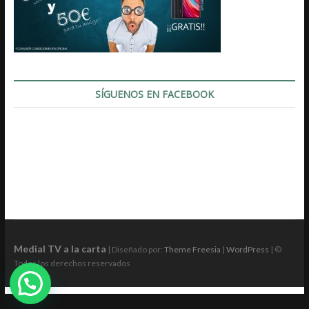
SÍGUENOS EN FACEBOOK
Medial TV a la carta
| Diseñado por:
Theme Freesia
|
WordPress
| ©
Todos los derechos reservados