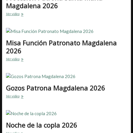
2026
Magdalena 2026
Procesión
Ver vídeo
Patrona
Santa
María
Magdalena
2026
Misa Función Patronato Magdalena
2026
Misa
Ver vídeo
Función
Patronato
Magdalena
2026
Gozos Patrona Magdalena 2026
Gozos
Ver vídeo
Patrona
Magdalena
2026
Noche de la copla 2026
Noche