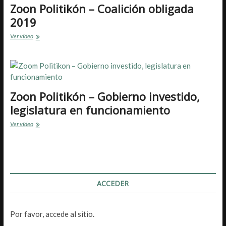
2019
Zoon Politikón – Coalición obligada
2019
Zoon
Ver vídeo
Politikón
–
Coalición
obligada
2019
Zoon Politikón – Gobierno investido,
legislatura en funcionamiento
Zoon
Ver vídeo
Politikón
–
Gobierno
investido,
legislatura
en
ACCEDER
funcionamiento
Por favor, accede al sitio.