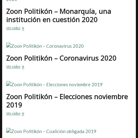
una
cuestión
Zoon Politikón – Monarquía, una
sobre
institución en cuestión 2020
la
que
Zoon
Ver vídeo
profundizar
Politikón
–
Monarquía,
una
institución
Zoon Politikón – Coronavirus 2020
en
Zoon
Ver vídeo
cuestión
Politikón
2020
–
Coronavirus
2020
Zoon Politikón – Elecciones noviembre
2019
Zoon
Ver vídeo
Politikón
–
Elecciones
noviembre