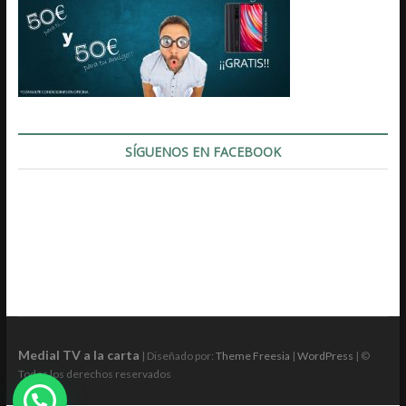
SÍGUENOS EN FACEBOOK
Medial TV a la carta
| Diseñado por:
Theme Freesia
|
WordPress
| ©
Todos los derechos reservados