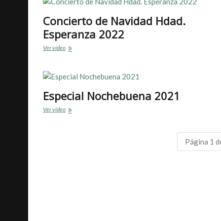
Concierto de Navidad Hdad.
Esperanza 2022
Concierto
Ver vídeo
de
Navidad
Hdad.
Esperanza
2022
Especial Nochebuena 2021
Especial
Ver vídeo
Nochebuena
2021
Página 1 d