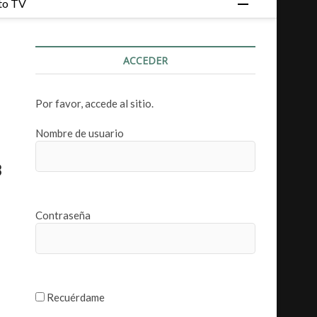
to TV
o
t
ó
ACCEDER
n
d
e
Por favor, accede al sitio.
m
e
Nombre de usuario
n
ú
3
Contraseña
Recuérdame