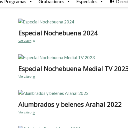
os Programas
Grabaciones
Especiales
Direc
Especial Nochebuena 2024
Especial
Ver vídeo
Nochebuena
2024
Especial Nochebuena Medial TV 202
Especial
Ver vídeo
Nochebuena
Medial
TV
2023
Alumbrados y belenes Arahal 2022
Alumbrados
Ver vídeo
y
belenes
Arahal