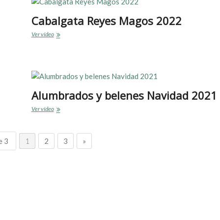
2022
Cabalgata Reyes Magos 2022
Cabalgata
Ver vídeo
Reyes
Magos
2022
Alumbrados y belenes Navidad 2021
Alumbrados
Ver vídeo
y
belenes
Navidad
e 3
1
2
3
»
2021