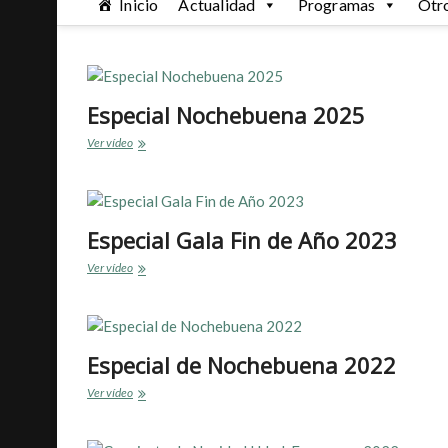
Inicio
Actualidad
Programas
Otr
Especial Nochebuena 2025
Especial
Ver vídeo
Nochebuena
2025
Especial Gala Fin de Año 2023
Especial
Ver vídeo
Gala
Fin
de
Año
2023
Especial de Nochebuena 2022
Especial
Ver vídeo
de
Nochebuena
2022