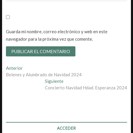
Guarda mi nombre, correo electrónico y web en este
navegador para la próxima vez que comente.
Navegación
Entrada
Anterior
anterior:
Belenes y Alumbrado de Navidad 2024
de
Entrada
Siguiente
entradas
siguiente:
Concierto Navidad Hdad. Esperanza 2024
ACCEDER