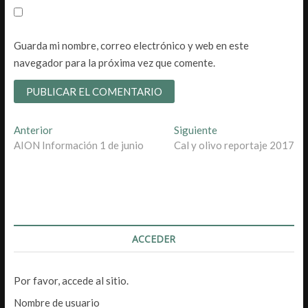
Guarda mi nombre, correo electrónico y web en este
navegador para la próxima vez que comente.
Navegación
Entrada
Entrada
Anterior
Siguiente
anterior:
siguiente:
AION Información 1 de junio
Cal y olivo reportaje 2017
de
entradas
ACCEDER
Por favor, accede al sitio.
Nombre de usuario