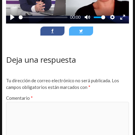
l
a
00:00
y
P
M
S
E
l
u
e
n
a
t
t
t
y
e
t
e
i
r
Deja una respuesta
n
f
g
u
s
l
Tu dirección de correo electrónico no será publicada.
Los
l
campos obligatorios están marcados con
*
s
Comentario
*
c
r
e
e
n