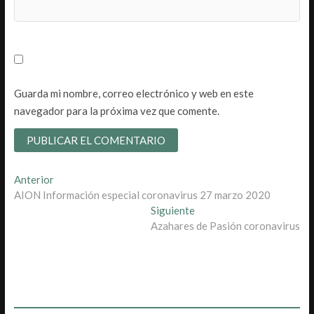
Guarda mi nombre, correo electrónico y web en este
navegador para la próxima vez que comente.
Navegación
Entrada
Anterior
anterior:
AION Información especial coronavirus 27 marzo 2020
de
Entrada
Siguiente
entradas
siguiente:
Azahares de Pasión coronavirus