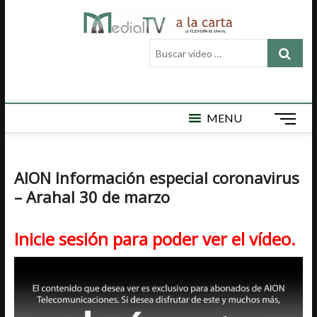
Saltar
Medial
al
MEDIAL TV ES
LA TELEVISIÓN
contenido
Buscar
LOCAL DE
TV a la
vídeo
ARAHAL, AQUÍ
ENCONTRARÁ
…
carta
VÍDEOS DE
ACTUALIDAD,
DEPORTES,
MENU
B
CULTURA,
o
SEMAN SANTA,
t
CARNAVAL,
FERIA,
ó
AION Información especial coronavirus
NOTICIAS
n
EMISIÓN EN
– Arahal 30 de marzo
d
DIRECTO Y
e
MUCHO MÁS.
m
Inicie sesión para poder ver el vídeo.
e
n
ú