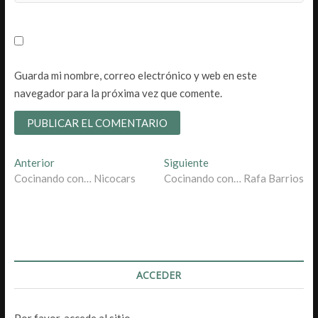
Guarda mi nombre, correo electrónico y web en este
navegador para la próxima vez que comente.
Navegación
Entrada
Entrada
Anterior
Siguiente
anterior:
siguiente:
Cocinando con… Nicocars
Cocinando con… Rafa Barrios
de
entradas
ACCEDER
Por favor, accede al sitio.