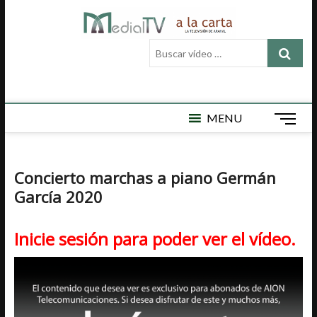
Saltar
Medial
al
MEDIAL TV ES
LA TELEVISIÓN
contenido
Buscar
LOCAL DE
TV a la
vídeo
ARAHAL, AQUÍ
ENCONTRARÁ
…
carta
VÍDEOS DE
ACTUALIDAD,
DEPORTES,
MENU
B
CULTURA,
o
SEMAN SANTA,
t
CARNAVAL,
FERIA,
ó
Concierto marchas a piano Germán
NOTICIAS
n
EMISIÓN EN
García 2020
d
DIRECTO Y
e
MUCHO MÁS.
m
Inicie sesión para poder ver el vídeo.
e
n
ú