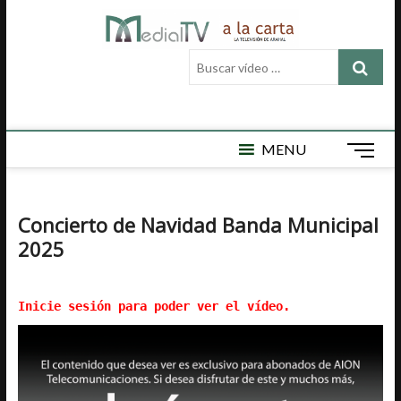
Saltar
Medial
al
MEDIAL TV ES
LA TELEVISIÓN
contenido
Buscar
LOCAL DE
TV a la
vídeo
ARAHAL, AQUÍ
ENCONTRARÁ
…
carta
VÍDEOS DE
ACTUALIDAD,
DEPORTES,
MENU
B
CULTURA,
o
SEMAN SANTA,
t
CARNAVAL,
FERIA,
ó
Concierto de Navidad Banda Municipal
NOTICIAS
n
EMISIÓN EN
2025
d
DIRECTO Y
e
MUCHO MÁS.
m
Inicie sesión para poder ver el vídeo.
e
n
ú