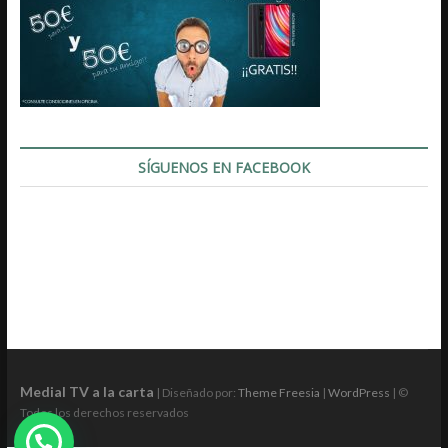
SÍGUENOS EN FACEBOOK
Medial TV a la carta
| Diseñado por:
Theme Freesia
|
WordPress
| ©
Todos los derechos reservados