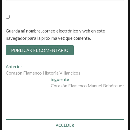
Guarda mi nombre, correo electrónico y web en este
navegador para la próxima vez que comente.
Navegación
Entrada
Anterior
anterior:
Corazón Flamenco Historia Villancicos
de
Entrada
Siguiente
entradas
siguiente:
Corazón Flamenco Manuel Bohórquez
ACCEDER