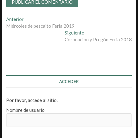
Navegación
Entrada
Anterior
anterior:
Miércoles de pescaito Feria 2019
de
Entrada
Siguiente
entradas
siguiente:
Coronación y Pregón Feria 2018
ACCEDER
Por favor, accede al sitio.
Nombre de usuario