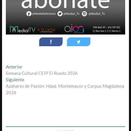
Navegación
Entrada
Anterior
anterior:
Semana Cultural CEIP El Ruedo 2026
de
Entrada
Siguiente
entradas
siguiente:
Azahares de Pasión: Hdad. Montemayor y Corpus Magdalena
2026