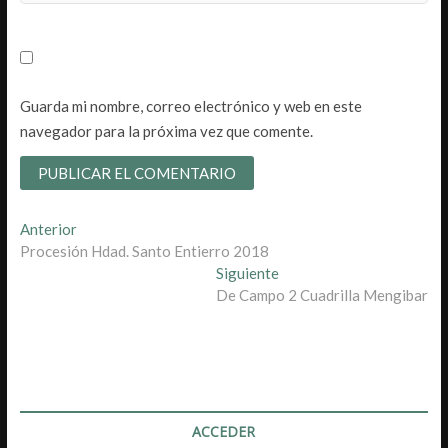
Guarda mi nombre, correo electrónico y web en este
navegador para la próxima vez que comente.
Navegación
Entrada
Anterior
anterior:
Procesión Hdad. Santo Entierro 2018
de
Entrada
Siguiente
entradas
siguiente:
De Campo 2 Cuadrilla Mengibar
ACCEDER