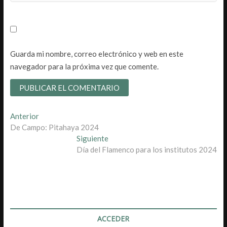
Guarda mi nombre, correo electrónico y web en este
navegador para la próxima vez que comente.
Navegación
Entrada
Anterior
anterior:
De Campo: Pitahaya 2024
de
Entrada
Siguiente
entradas
siguiente:
Día del Flamenco para los institutos 2024
ACCEDER