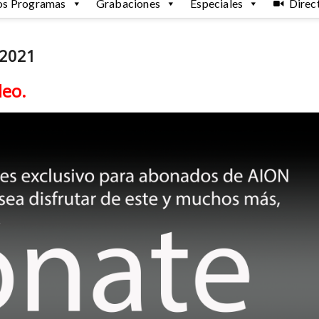
os Programas
Grabaciones
Especiales
Direc
 2021
deo.