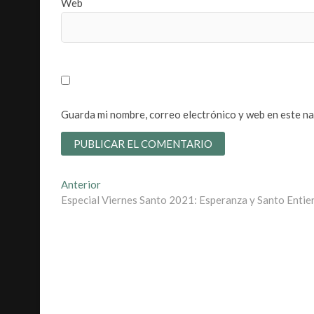
Web
Guarda mi nombre, correo electrónico y web en este n
Navegación
Entrada
Anterior
anterior:
Especial Viernes Santo 2021: Esperanza y Santo Entie
de
entradas