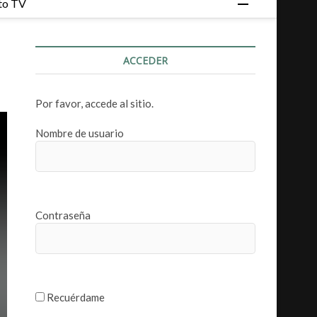
to TV
o
t
ó
ACCEDER
n
d
e
Por favor, accede al sitio.
m
e
Nombre de usuario
n
ú
Contraseña
Recuérdame