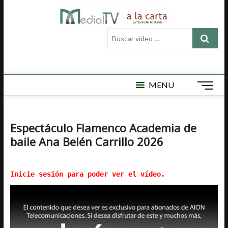
Saltar
Medial
al
MEDIAL TV ES
LA TELEVISIÓN
contenido
Buscar
LOCAL DE
TV a la
vídeo
ARAHAL, AQUÍ
ENCONTRARÁ
…
carta
VÍDEOS DE
ACTUALIDAD,
DEPORTES,
MENU
B
CULTURA,
o
SEMAN SANTA,
t
CARNAVAL,
FERIA,
ó
Espectáculo Flamenco Academia de
NOTICIAS
n
EMISIÓN EN
baile Ana Belén Carrillo 2026
d
DIRECTO Y
e
MUCHO MÁS.
m
Inicie sesión para poder ver el vídeo.
e
n
ú