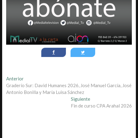
Navegación
Entrada
Anterior
anterior:
Graderío Sur: David Humanes 2026, José Manuel García, José
de
Antonio Bonilla y María Luisa Sánchez
entradas
Entrada
Siguiente
siguiente:
Fin de curso CPA Arahal 2026