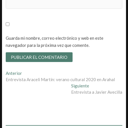
Guarda mi nombre, correo electrónico y web en este
navegador para la próxima vez que comente.
Navegación
Entrada
Anterior
anterior:
Entrevista Araceli Martín: verano cultural 2020 en Arahal
de
Entrada
Siguiente
entradas
siguiente:
Entrevista a Javier Avecilla