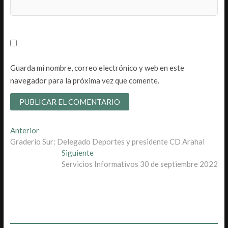
Guarda mi nombre, correo electrónico y web en este
navegador para la próxima vez que comente.
Navegación
Entrada
Anterior
anterior:
Graderío Sur: Delegado Deportes y presidente CD Arahal
de
Entrada
Siguiente
entradas
siguiente:
Servicios Informativos 30 de septiembre 2022