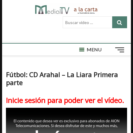
Saltar
Medial
al
MEDIAL TV ES
LA TELEVISIÓN
contenido
Buscar
LOCAL DE
TV a la
vídeo
ARAHAL, AQUÍ
ENCONTRARÁ
…
carta
VÍDEOS DE
ACTUALIDAD,
DEPORTES,
MENU
B
CULTURA,
o
SEMAN SANTA,
t
CARNAVAL,
FERIA,
ó
Fútbol: CD Arahal – La Liara Primera
NOTICIAS
n
EMISIÓN EN
parte
d
DIRECTO Y
e
MUCHO MÁS.
m
Inicie sesión para poder ver el vídeo.
e
n
ú