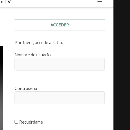
to TV
o
t
ó
ACCEDER
n
d
e
Por favor, accede al sitio.
m
e
Nombre de usuario
n
ú
Contraseña
Recuérdame