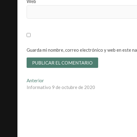
Web
Guarda mi nombre, correo electrónico y web en este n
Navegación
Entrada
Anterior
anterior:
Informativo 9 de octubre de 2020
de
entradas