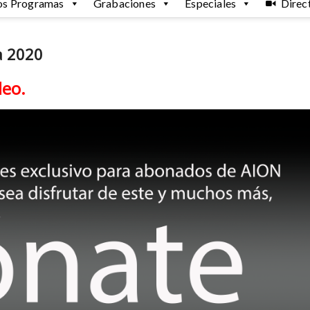
os Programas
Grabaciones
Especiales
Direc
a 2020
deo.