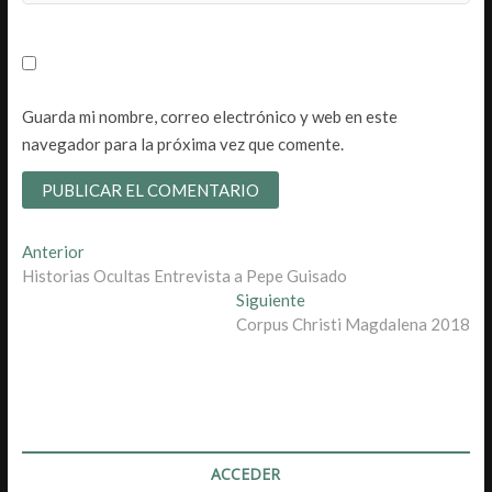
Guarda mi nombre, correo electrónico y web en este
navegador para la próxima vez que comente.
Navegación
Entrada
Anterior
anterior:
Historias Ocultas Entrevista a Pepe Guisado
de
Entrada
Siguiente
entradas
siguiente:
Corpus Christi Magdalena 2018
ACCEDER