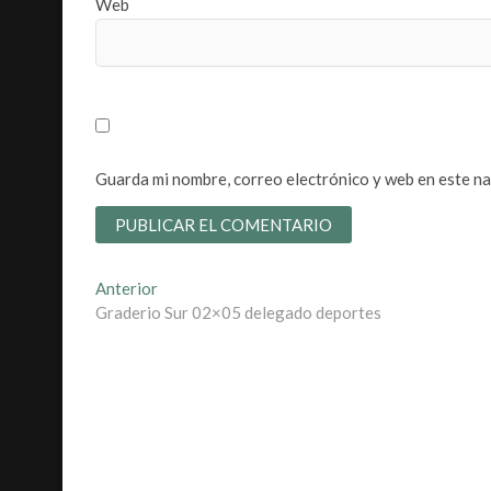
Web
Guarda mi nombre, correo electrónico y web en este n
Navegación
Entrada
Anterior
anterior:
Graderio Sur 02×05 delegado deportes
de
entradas