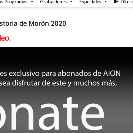
os Programas
Grabaciones
Especiales
Direc
storia de Morón 2020
deo.