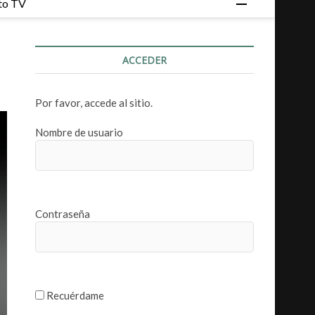
to TV
o
t
ó
ACCEDER
n
d
e
Por favor, accede al sitio.
m
e
Nombre de usuario
n
ú
Contraseña
Recuérdame