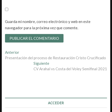
Guarda mi nombre, correo electrónico y web en este
navegador para la próxima vez que comente.
Navegación
Entrada
Anterior
anterior:
Presentación del proceso de Restauración Cristo Crucificado
de
Entrada
Siguiente
entradas
siguiente:
CV Arahal vs Costa del Voley Semifinal 2021
ACCEDER