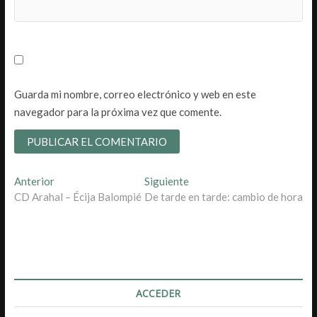
Guarda mi nombre, correo electrónico y web en este
navegador para la próxima vez que comente.
Navegación
Entrada
Entrada
Anterior
Siguiente
anterior:
siguiente:
CD Arahal – Écija Balompié
De tarde en tarde: cambio de hora
de
entradas
ACCEDER