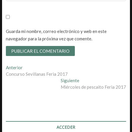
Guarda mi nombre, correo electrónico y web en este
navegador para la próxima vez que comente.
Navegación
Entrada
Anterior
anterior:
Concurso Sevillanas Feria 2017
de
Entrada
Siguiente
entradas
siguiente:
Miércoles de pescaito Feria 2017
ACCEDER