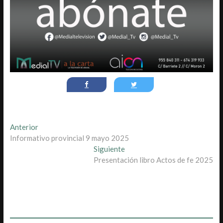
Navegación
Entrada
Anterior
anterior:
Informativo provincial 9 mayo 2025
de
Entrada
Siguiente
entradas
siguiente:
Presentación libro Actos de fe 2025