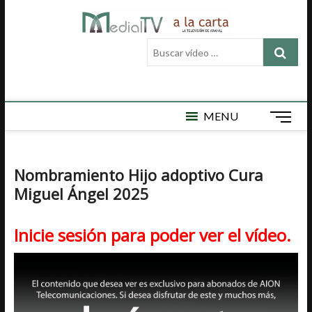
Saltar
Medial
al
MEDIAL TV ES
LA TELEVISIÓN
contenido
Buscar
LOCAL DE
TV a la
vídeo
ARAHAL, AQUÍ
ENCONTRARÁ
…
carta
VÍDEOS DE
ACTUALIDAD,
DEPORTES,
MENU
B
CULTURA,
o
SEMAN SANTA,
t
CARNAVAL,
FERIA,
ó
Nombramiento Hijo adoptivo Cura
NOTICIAS
n
EMISIÓN EN
Miguel Ángel 2025
d
DIRECTO Y
e
MUCHO MÁS.
m
Inicie sesión para poder ver el vídeo.
e
n
ú