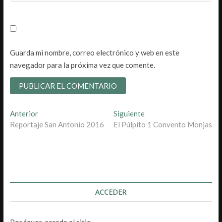
Guarda mi nombre, correo electrónico y web en este
navegador para la próxima vez que comente.
Navegación
Entrada
Entrada
Anterior
Siguiente
anterior:
siguiente:
Reportaje San Antonio 2016
El Púlpito 1 Convento Monjas
de
entradas
ACCEDER
Por favor, accede al sitio.