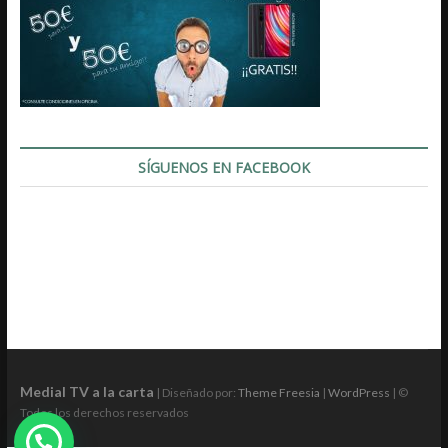
SÍGUENOS EN FACEBOOK
Medial TV a la carta
| Diseñado por:
Theme Freesia
|
WordPress
| ©
Todos los derechos reservados