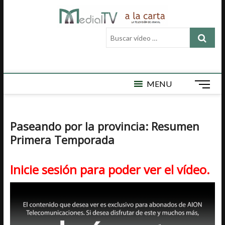
Saltar
Medial
al
MEDIAL TV ES
LA TELEVISIÓN
contenido
Buscar
LOCAL DE
TV a la
vídeo
ARAHAL, AQUÍ
ENCONTRARÁ
…
carta
VÍDEOS DE
ACTUALIDAD,
DEPORTES,
MENU
B
CULTURA,
o
SEMAN SANTA,
t
CARNAVAL,
FERIA,
ó
Paseando por la provincia: Resumen
NOTICIAS
n
EMISIÓN EN
Primera Temporada
d
DIRECTO Y
e
MUCHO MÁS.
m
Inicie sesión para poder ver el vídeo.
e
n
ú