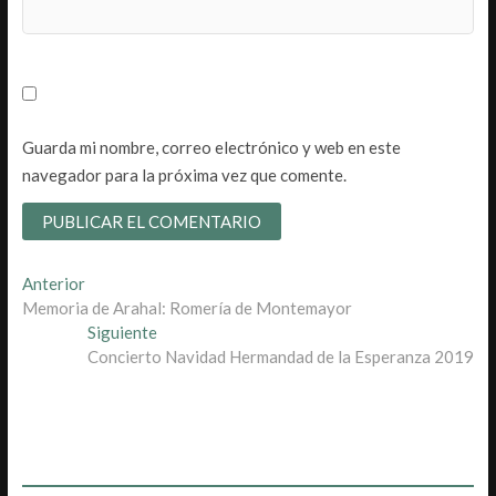
Guarda mi nombre, correo electrónico y web en este
navegador para la próxima vez que comente.
Navegación
Entrada
Anterior
anterior:
Memoria de Arahal: Romería de Montemayor
de
Entrada
Siguiente
entradas
siguiente:
Concierto Navidad Hermandad de la Esperanza 2019