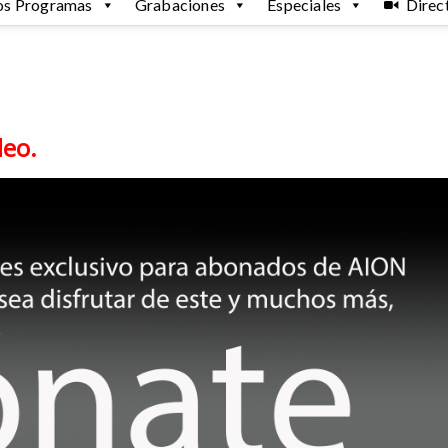
os Programas
Grabaciones
Especiales
Direc
deo.