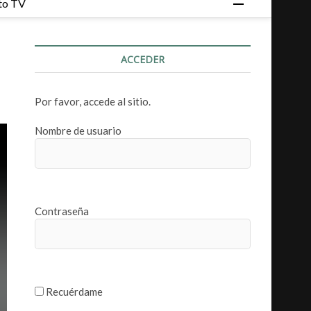
to TV
o
t
ó
ACCEDER
n
d
e
Por favor, accede al sitio.
m
e
Nombre de usuario
n
ú
Contraseña
Recuérdame