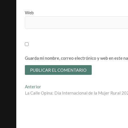
Web
Guarda mi nombre, correo electrónico y web en este n
Navegación
Entrada
Anterior
anterior:
La Calle Opina: Día Internacional de la Mujer Rural 20
de
entradas