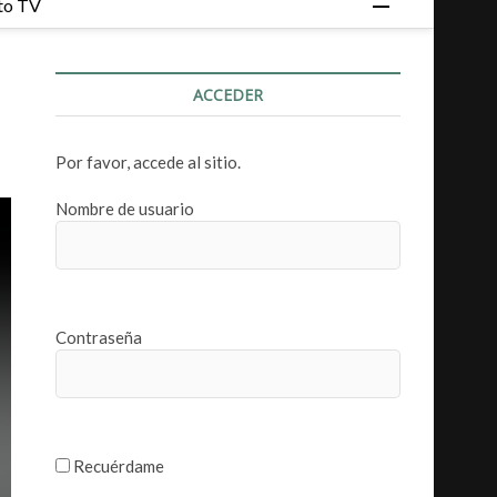
to TV
o
t
ó
ACCEDER
n
d
e
Por favor, accede al sitio.
m
e
Nombre de usuario
n
ú
Contraseña
Recuérdame