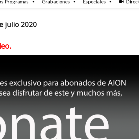
os Programas
Grabaciones
Especiales
Direc
e julio 2020
deo.