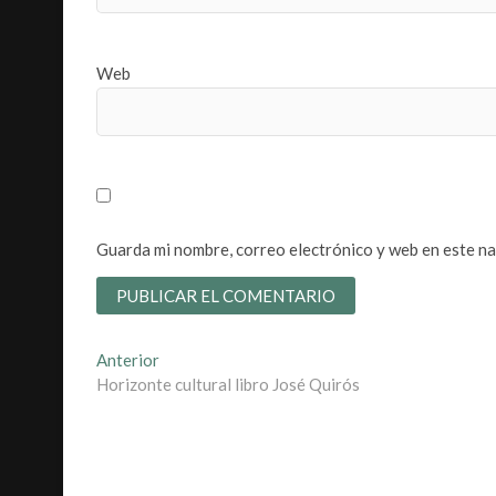
Web
Guarda mi nombre, correo electrónico y web en este n
Navegación
Entrada
Anterior
anterior:
Horizonte cultural libro José Quirós
de
entradas