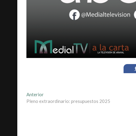
Navegación
Entrada
Anterior
anterior:
Pleno extraordinario: presupuestos 2025
de
entradas