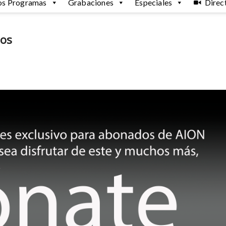
os Programas
Grabaciones
Especiales
Direc
tos