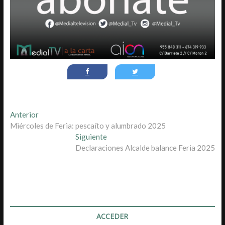
Navegación
Entrada
Anterior
anterior:
Miércoles de Feria: pescaíto y alumbrado 2025
de
Entrada
Siguiente
entradas
siguiente:
Declaraciones Alcalde balance Feria 2025
ACCEDER