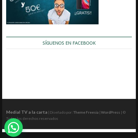
SÍGUENOS EN FACEBOOK
Medial TV a la carta
| Diseñado por:
Theme Freesia
|
WordPress
| ©
Todos los derechos reservados