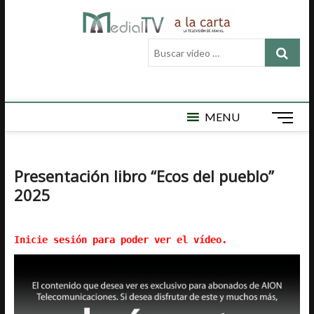
Saltar
Medial
al
MEDIAL TV ES
LA TELEVISIÓN
contenido
Buscar
LOCAL DE
TV a la
vídeo
ARAHAL, AQUÍ
ENCONTRARÁ
…
carta
VÍDEOS DE
ACTUALIDAD,
DEPORTES,
MENU
B
CULTURA,
o
SEMAN SANTA,
t
CARNAVAL,
FERIA,
ó
Presentación libro “Ecos del pueblo”
NOTICIAS
n
EMISIÓN EN
2025
d
DIRECTO Y
e
MUCHO MÁS.
m
Inicie sesión para poder ver el vídeo.
e
n
ú