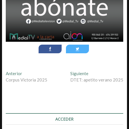
Navegación
Entrada
Entrada
Anterior
Siguiente
anterior:
siguiente:
Corpus Victoria 2025
DTET: apetito verano 2025
de
entradas
ACCEDER