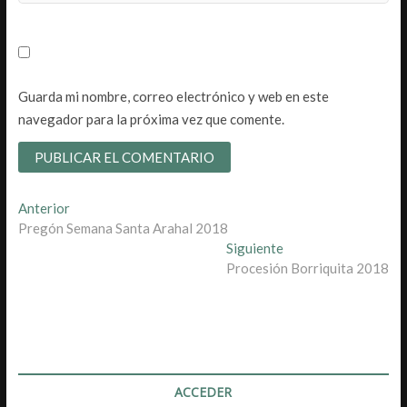
Guarda mi nombre, correo electrónico y web en este
navegador para la próxima vez que comente.
Navegación
Entrada
Anterior
anterior:
Pregón Semana Santa Arahal 2018
de
Entrada
Siguiente
entradas
siguiente:
Procesión Borriquita 2018
ACCEDER