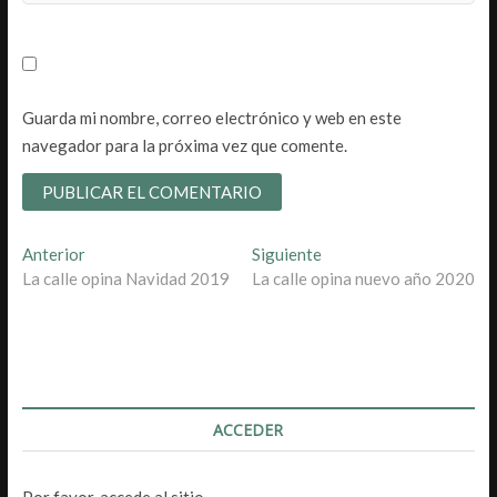
Guarda mi nombre, correo electrónico y web en este
navegador para la próxima vez que comente.
Navegación
Entrada
Entrada
Anterior
Siguiente
anterior:
siguiente:
La calle opina Navidad 2019
La calle opina nuevo año 2020
de
entradas
ACCEDER
Por favor, accede al sitio.