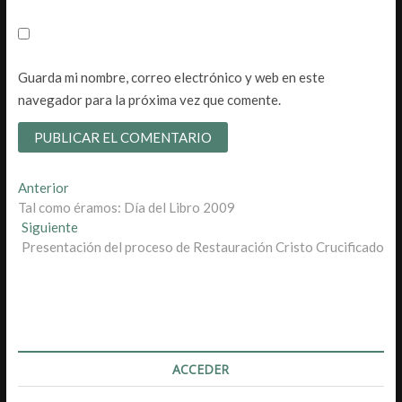
Guarda mi nombre, correo electrónico y web en este
navegador para la próxima vez que comente.
Navegación
Entrada
Anterior
anterior:
Tal como éramos: Día del Libro 2009
de
Entrada
Siguiente
entradas
siguiente:
Presentación del proceso de Restauración Cristo Crucificado
ACCEDER