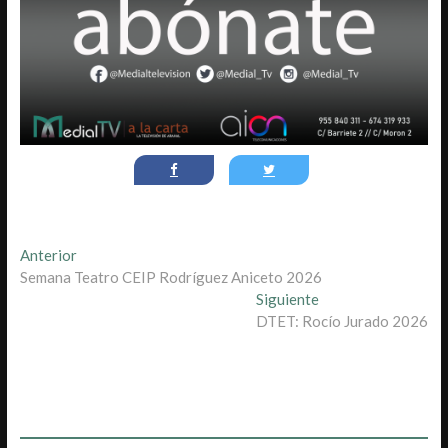
Navegación
Entrada
Anterior
anterior:
Semana Teatro CEIP Rodríguez Aniceto 2026
de
Entrada
Siguiente
entradas
siguiente:
DTET: Rocío Jurado 2026