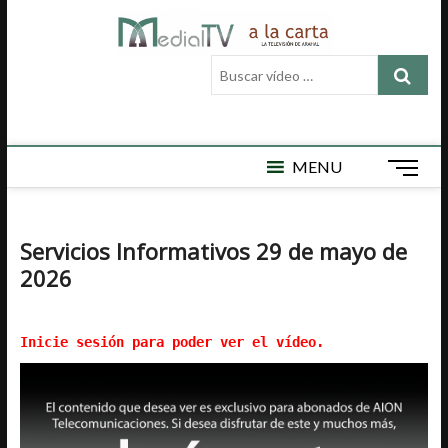
Saltar
Medial
al
MEDIAL TV ES
LA TELEVISIÓN
contenido
Buscar
LOCAL DE
TV a la
vídeo
ARAHAL, AQUÍ
ENCONTRARÁ
…
carta
VÍDEOS DE
ACTUALIDAD,
DEPORTES,
MENU
B
CULTURA,
o
SEMAN SANTA,
t
CARNAVAL,
FERIA,
ó
Servicios Informativos 29 de mayo de
NOTICIAS
n
EMISIÓN EN
2026
d
DIRECTO Y
e
MUCHO MÁS.
m
Inicie sesión para poder ver el vídeo.
e
n
ú