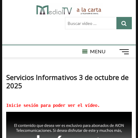
Saltar
Medial
al
MEDIAL TV ES
LA TELEVISIÓN
contenido
Buscar
LOCAL DE
TV a la
vídeo
ARAHAL, AQUÍ
ENCONTRARÁ
…
carta
VÍDEOS DE
ACTUALIDAD,
DEPORTES,
MENU
B
CULTURA,
o
SEMAN SANTA,
t
CARNAVAL,
FERIA,
ó
Servicios Informativos 3 de octubre de
NOTICIAS
n
EMISIÓN EN
2025
d
DIRECTO Y
e
MUCHO MÁS.
m
Inicie sesión para poder ver el vídeo.
e
n
ú