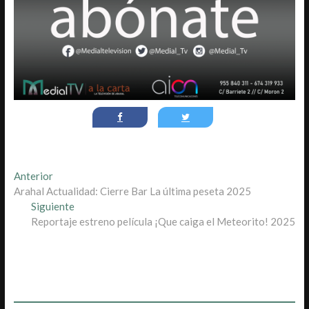
Navegación
Entrada
Anterior
anterior:
Arahal Actualidad: Cierre Bar La última peseta 2025
de
Entrada
Siguiente
entradas
siguiente:
Reportaje estreno película ¡Que caiga el Meteorito! 2025