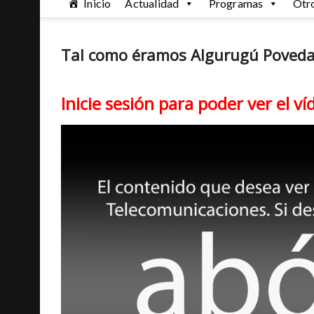
Inicio
Actualidad
Programas
Otr
Tal como éramos Algurugú Poved
Inicie sesión para poder ver el ví