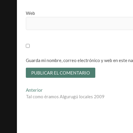
Web
Guarda mi nombre, correo electrónico y web en este n
Navegación
Entrada
Anterior
anterior:
Tal como éramos Algurugú locales 2009
de
entradas