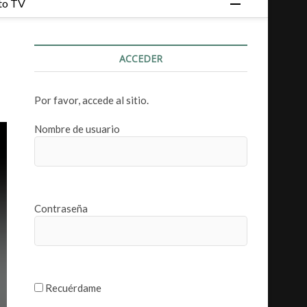
to TV
o
t
ó
ACCEDER
n
d
e
Por favor, accede al sitio.
m
e
Nombre de usuario
n
ú
Contraseña
Recuérdame