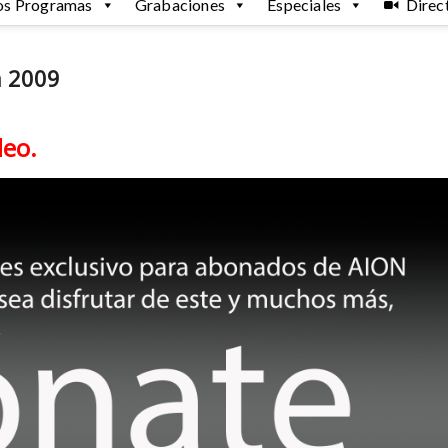
os Programas
Grabaciones
Especiales
Direc
a 2009
deo.