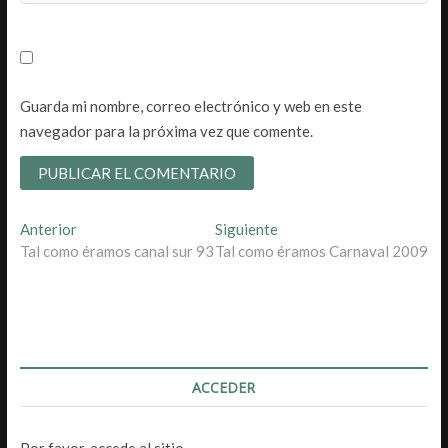
Guarda mi nombre, correo electrónico y web en este
navegador para la próxima vez que comente.
Navegación
Entrada
Entrada
Anterior
Siguiente
anterior:
siguiente:
Tal como éramos canal sur 93
Tal como éramos Carnaval 2009
de
entradas
ACCEDER
Por favor, accede al sitio.