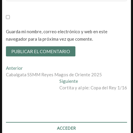
Guarda mi nombre, correo electrónico y web en este
navegador para la próxima vez que comente.
Navegación
Entrada
Anterior
anterior:
Cabalgata SSMM Reyes Magos de Oriente 2025
de
Entrada
Siguiente
entradas
siguiente:
Cortita y al pie: Copa del Rey 1/16
ACCEDER