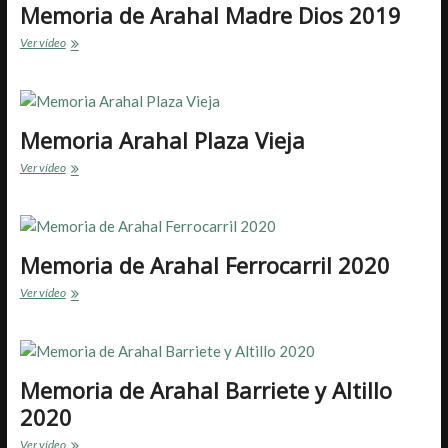
Memoria de Arahal Madre Dios 2019
Memoria
Ver vídeo
de
Arahal
Madre
Dios
2019
Memoria Arahal Plaza Vieja
Memoria
Ver vídeo
Arahal
Plaza
Vieja
Memoria de Arahal Ferrocarril 2020
Memoria
Ver vídeo
de
Arahal
Ferrocarril
2020
Memoria de Arahal Barriete y Altillo
2020
Memoria
Ver vídeo