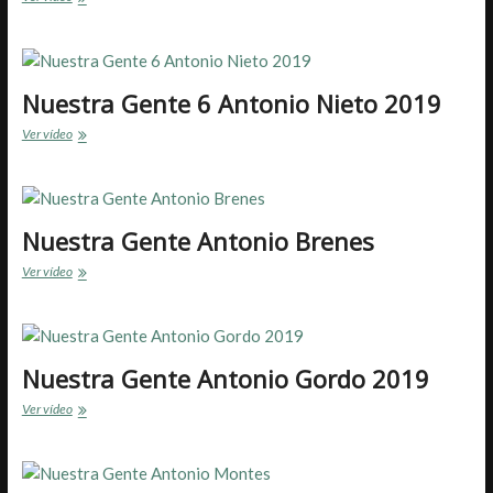
de
Arahal
Barriete
y
Altillo
Nuestra Gente 6 Antonio Nieto 2019
2020
Nuestra
Ver vídeo
Gente
6
Antonio
Nieto
2019
Nuestra Gente Antonio Brenes
Nuestra
Ver vídeo
Gente
Antonio
Brenes
Nuestra Gente Antonio Gordo 2019
Nuestra
Ver vídeo
Gente
Antonio
Gordo
2019