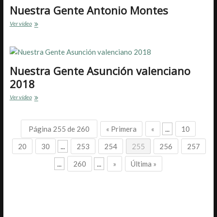
Nuestra Gente Antonio Montes
Nuestra
Ver vídeo
Gente
Antonio
Montes
Nuestra Gente Asunción valenciano
2018
Nuestra
Ver vídeo
Gente
Asunción
valenciano
Página 255 de 260
« Primera
«
...
10
2018
20
30
...
253
254
255
256
257
...
260
...
»
Última »