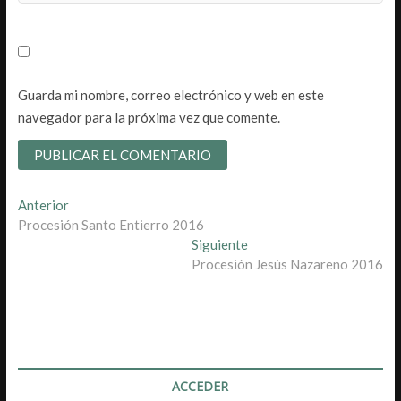
Guarda mi nombre, correo electrónico y web en este
navegador para la próxima vez que comente.
Navegación
Entrada
Anterior
anterior:
Procesión Santo Entierro 2016
de
Entrada
Siguiente
entradas
siguiente:
Procesión Jesús Nazareno 2016
ACCEDER