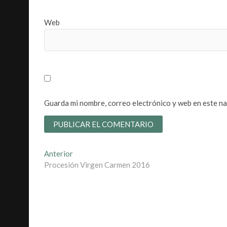
Web
Guarda mi nombre, correo electrónico y web en este n
Navegación
Entrada
Anterior
anterior:
Procesión Virgen Carmen 2016
de
entradas