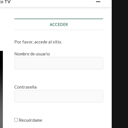
to TV
o
t
ó
ACCEDER
n
d
e
Por favor, accede al sitio.
m
e
Nombre de usuario
n
ú
Contraseña
Recuérdame