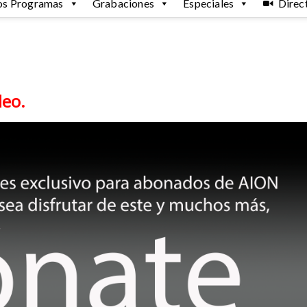
os Programas
Grabaciones
Especiales
Direc
deo.